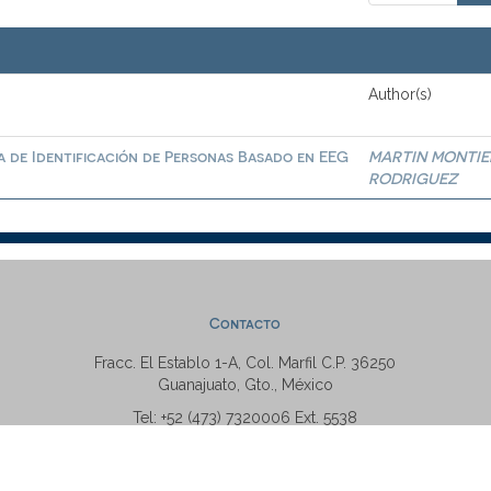
Author(s)
a de Identificación de Personas Basado en EEG
MARTIN MONTIE
RODRIGUEZ
Contacto
Fracc. El Establo 1-A, Col. Marfil C.P. 36250
Guanajuato, Gto., México
Tel: +52 (473) 7320006 Ext. 5538
repositorio@ugto.mx