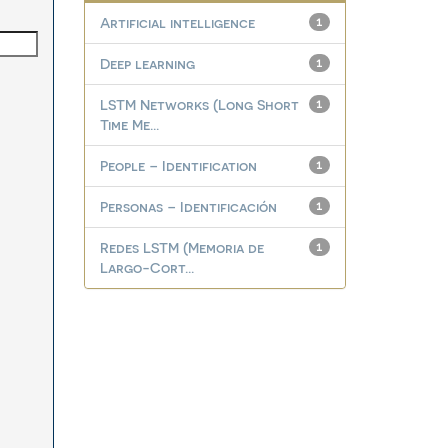
Artificial intelligence
1
Deep learning
1
LSTM Networks (Long Short
1
Time Me...
People – Identification
1
Personas – Identificación
1
Redes LSTM (Memoria de
1
Largo-Cort...