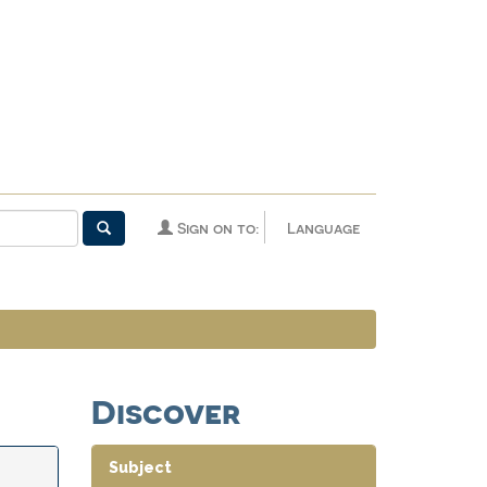
Sign on to:
Language
Discover
Subject