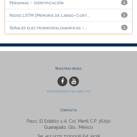
Personas – Identificación
1
Redes LSTM (Memoria de Largo-Cort...
1
Señales electroencefalográficas -...
1
Nuestras redes
www.bibliotecas.ugto.mx
Contacto
Fracc. El Establo 1-A, Col. Marfil C.P. 36250
Guanajuato, Gto., México
Tel: +52 (473) 7320006 Ext. 5538