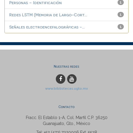
Personas – Identificación
1
Redes LSTM (Memoria de Largo-Cort...
1
Señales electroencefalográficas -...
1
Nuestras redes
www.bibliotecas.ugto.mx
Contacto
Fracc. El Establo 1-A, Col. Marfil C.P. 36250
Guanajuato, Gto., México
Tel: +52 (473) 7320006 Ext. 5538