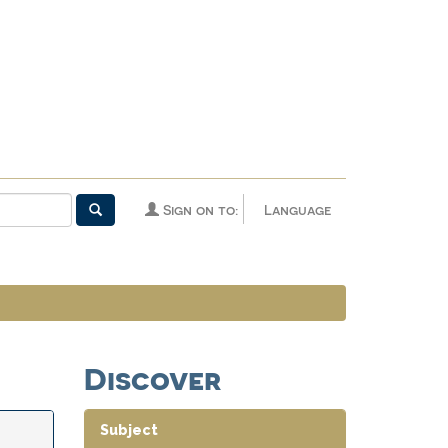
Sign on to:
Language
Discover
Subject