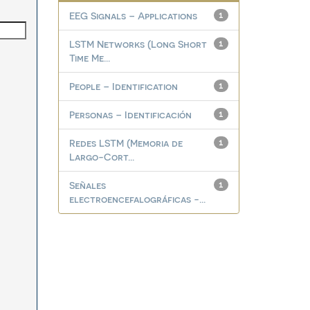
EEG Signals – Applications
1
LSTM Networks (Long Short
1
Time Me...
People – Identification
1
Personas – Identificación
1
Redes LSTM (Memoria de
1
Largo-Cort...
Señales
1
electroencefalográficas -...