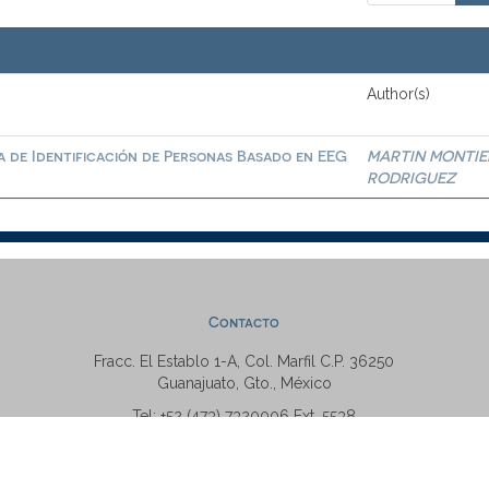
Author(s)
a de Identificación de Personas Basado en EEG
MARTIN MONTIE
RODRIGUEZ
Contacto
Fracc. El Establo 1-A, Col. Marfil C.P. 36250
Guanajuato, Gto., México
Tel: +52 (473) 7320006 Ext. 5538
repositorio@ugto.mx