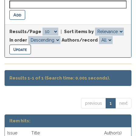
Results/Page
|
Sort items by
In order
Authors/record
Results 1-1 of 1 (Search time: 0.001 seconds).
previous
1
next
Item hits:
Issue
Title
Author(s)