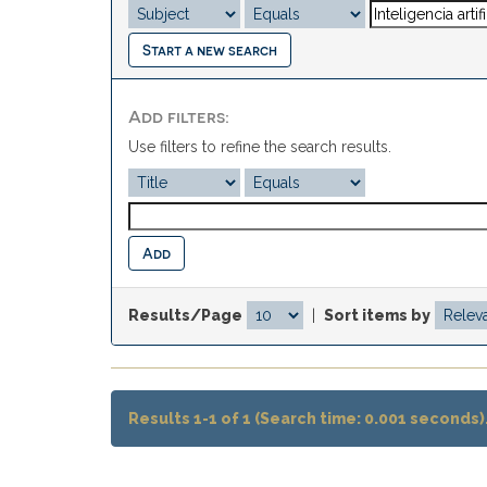
Start a new search
Add filters:
Use filters to refine the search results.
Results/Page
|
Sort items by
Results 1-1 of 1 (Search time: 0.001 seconds)