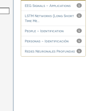
EEG Signals – Applications
1
LSTM Networks (Long Short
1
Time Me...
People – Identification
1
Personas – Identificación
1
Redes Neuronales Profundas
1