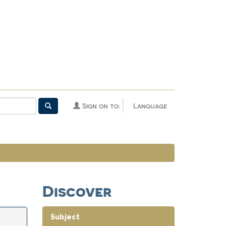
Sign on to:
Language
Discover
Subject