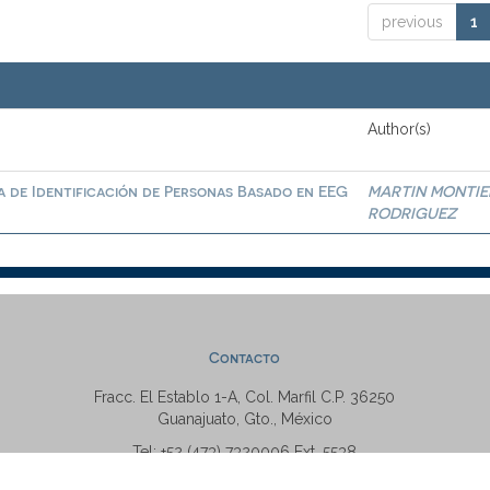
previous
1
Author(s)
a de Identificación de Personas Basado en EEG
MARTIN MONTIE
RODRIGUEZ
Contacto
Fracc. El Establo 1-A, Col. Marfil C.P. 36250
Guanajuato, Gto., México
Tel: +52 (473) 7320006 Ext. 5538
repositorio@ugto.mx