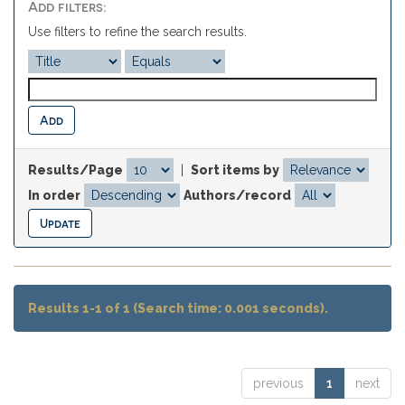
Add filters:
Use filters to refine the search results.
Results/Page
|
Sort items by
In order
Authors/record
Results 1-1 of 1 (Search time: 0.001 seconds).
previous
1
next