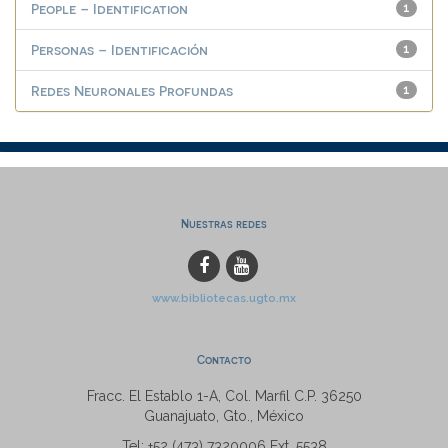
People – Identification
1
Personas – Identificación
1
Redes Neuronales Profundas
1
Nuestras redes
www.bibliotecas.ugto.mx
Contacto
Fracc. El Establo 1-A, Col. Marfil C.P. 36250
Guanajuato, Gto., México
Tel: +52 (473) 7320006 Ext. 5538