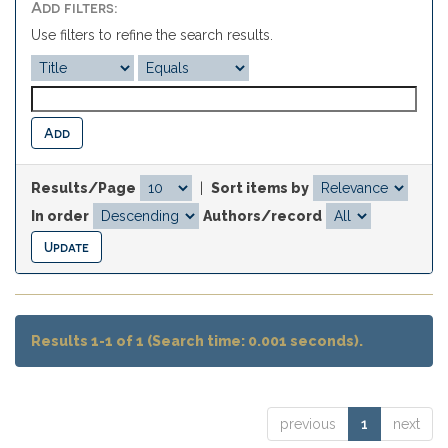
Add filters:
Use filters to refine the search results.
Results/Page
|
Sort items by
In order
Authors/record
Results 1-1 of 1 (Search time: 0.001 seconds).
previous
1
next