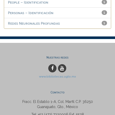
People – Identification
1
Personas – Identificación
1
Redes Neuronales Profundas
1
Nuestras redes
www.bibliotecas.ugto.mx
Contacto
Fracc. El Establo 1-A, Col. Marfil C.P. 36250
Guanajuato, Gto., México
Tel: +52 (473) 7320006 Ext. 5538