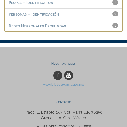
People – Identification
1
Personas – Identificación
1
Redes Neuronales Profundas
1
Nuestras redes
www.bibliotecas.ugto.mx
Contacto
Fracc. El Establo 1-A, Col. Marfil C.P. 36250
Guanajuato, Gto., México
Tel: +52 (473) 7320006 Ext. 5538