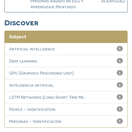
Personas Basado en EEG y
RODRIGUEZ
Aprendizaje Profundo
Discover
Subject
Artificial intelligence
1
Deep learning
1
GPU (Graphics Processing Unit)
1
Inteligencia artificial
1
LSTM Networks (Long Short Time Me...
1
People – Identification
1
Personas – Identificación
1