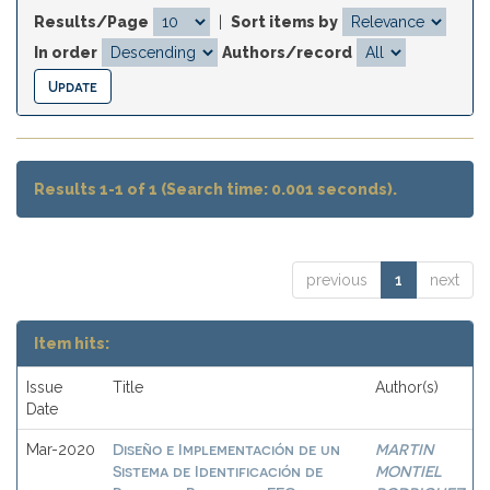
Results/Page
|
Sort items by
In order
Authors/record
Results 1-1 of 1 (Search time: 0.001 seconds).
previous
1
next
Item hits:
Issue
Title
Author(s)
Date
Diseño e Implementación de un
MARTIN
Mar-2020
Sistema de Identificación de
MONTIEL