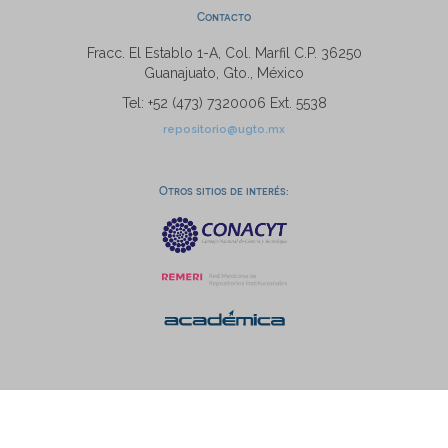
Contacto
Fracc. El Establo 1-A, Col. Marfil C.P. 36250
Guanajuato, Gto., México
Tel: +52 (473) 7320006 Ext. 5538
repositorio@ugto.mx
Otros sitios de interés: