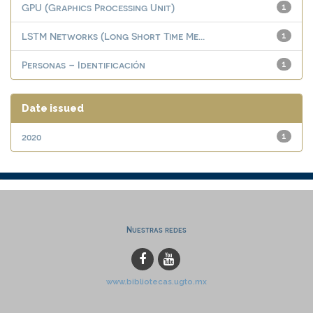
GPU (Graphics Processing Unit)
1
LSTM Networks (Long Short Time Me...
1
Personas – Identificación
1
Date issued
2020
1
Nuestras redes
www.bibliotecas.ugto.mx