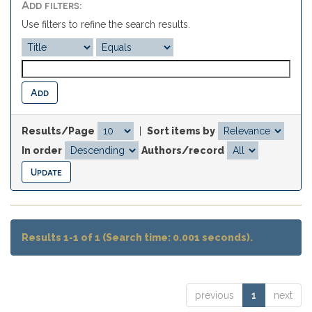
Add filters:
Use filters to refine the search results.
Results/Page
|
Sort items by
In order
Authors/record
Results 1-1 of 1 (Search time: 0.001 seconds).
previous
1
next