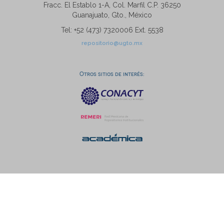
Fracc. El Establo 1-A, Col. Marfil C.P. 36250
Guanajuato, Gto., México
Tel: +52 (473) 7320006 Ext. 5538
repositorio@ugto.mx
Otros sitios de interés: