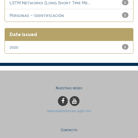
LSTM Networks (Long Short Time Me...
1
Personas – Identificación
1
Date issued
2020
1
Nuestras redes
www.bibliotecas.ugto.mx
Contacto