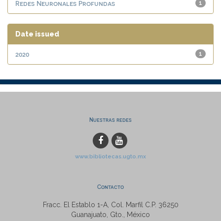
Redes Neuronales Profundas
1
Date issued
2020
1
Nuestras redes
www.bibliotecas.ugto.mx
Contacto
Fracc. El Establo 1-A, Col. Marfil C.P. 36250
Guanajuato, Gto., México