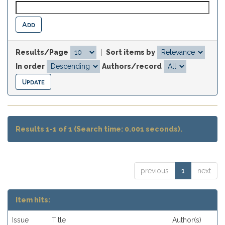
Results/Page
|
Sort items by
In order
Authors/record
Results 1-1 of 1 (Search time: 0.001 seconds).
previous
1
next
Item hits:
Issue
Title
Author(s)