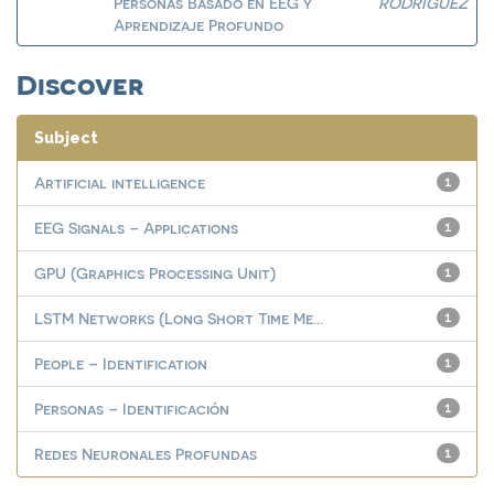
Personas Basado en EEG y
RODRIGUEZ
Aprendizaje Profundo
Discover
Subject
Artificial intelligence
1
EEG Signals – Applications
1
GPU (Graphics Processing Unit)
1
LSTM Networks (Long Short Time Me...
1
People – Identification
1
Personas – Identificación
1
Redes Neuronales Profundas
1