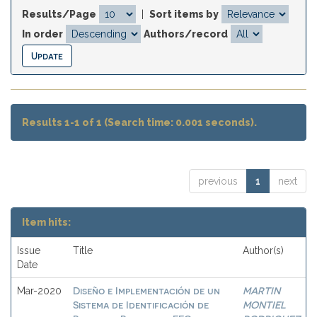
Results/Page
|
Sort items by
In order
Authors/record
Results 1-1 of 1 (Search time: 0.001 seconds).
previous
1
next
Item hits:
Issue
Title
Author(s)
Date
Diseño e Implementación de un
MARTIN
Mar-2020
Sistema de Identificación de
MONTIEL