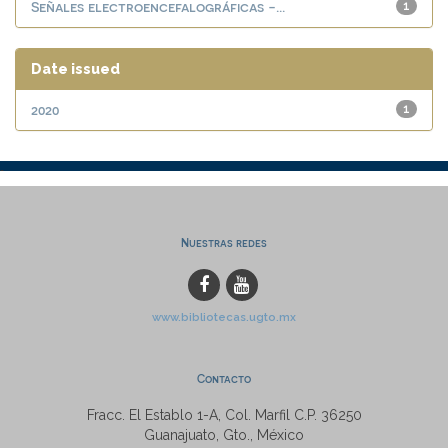
Señales electroencefalográficas -...
1
Date issued
2020
1
Nuestras redes
www.bibliotecas.ugto.mx
Contacto
Fracc. El Establo 1-A, Col. Marfil C.P. 36250
Guanajuato, Gto., México