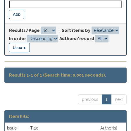
Results/Page
|
Sort items by
In order
Authors/record
Results 1-1 of 1 (Search time: 0.001 seconds).
previous
1
next
Item hits:
Issue
Title
Author(s)