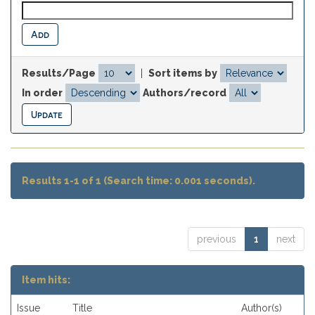
Results/Page
|
Sort items by
In order
Authors/record
Results 1-1 of 1 (Search time: 0.001 seconds).
previous
1
next
Item hits:
Issue
Title
Author(s)