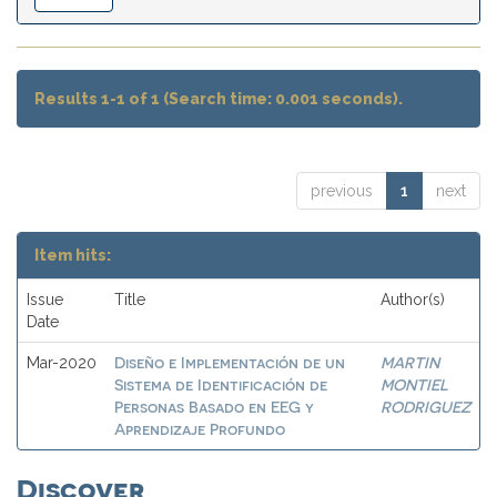
Results 1-1 of 1 (Search time: 0.001 seconds).
previous
1
next
Item hits:
Issue
Title
Author(s)
Date
Diseño e Implementación de un
MARTIN
Mar-2020
Sistema de Identificación de
MONTIEL
Personas Basado en EEG y
RODRIGUEZ
Aprendizaje Profundo
Discover