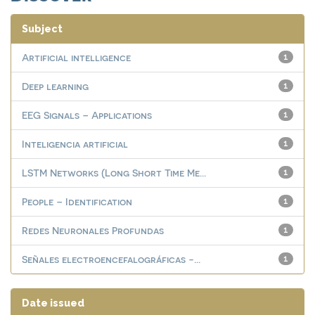
Subject
Artificial intelligence
1
Deep learning
1
EEG Signals – Applications
1
Inteligencia artificial
1
LSTM Networks (Long Short Time Me...
1
People – Identification
1
Redes Neuronales Profundas
1
Señales electroencefalográficas -...
1
Date issued