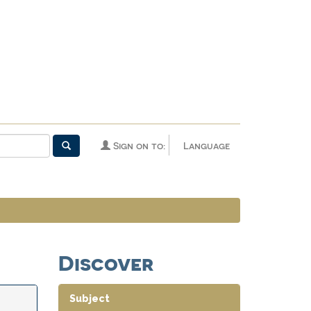
Sign on to:
Language
Discover
Subject