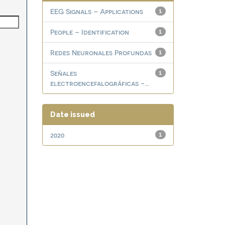
EEG Signals – Applications
1
People – Identification
1
Redes Neuronales Profundas
1
Señales
1
electroencefalográficas -...
Date issued
2020
1