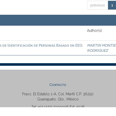
previous
1
Author(s)
a de Identificación de Personas Basado en EEG
MARTIN MONTIE
RODRIGUEZ
Contacto
Fracc. El Establo 1-A, Col. Marfil C.P. 36250
Guanajuato, Gto., México
Tel: +52 (473) 7320006 Ext. 5538
repositorio@ugto.mx