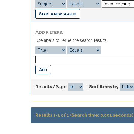
Start a new search
Add filters:
Use filters to refine the search results.
Results/Page
|
Sort items by
Results 1-1 of 1 (Search time: 0.001 seconds)