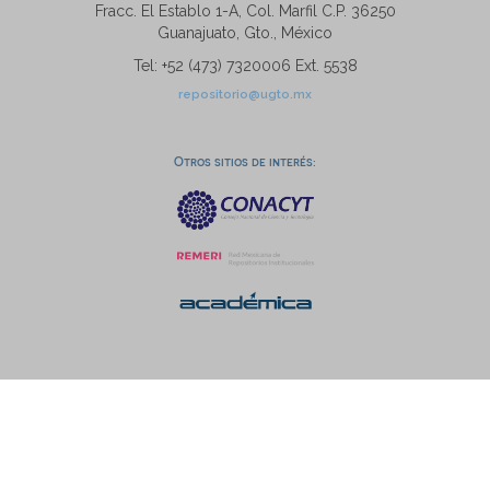
Fracc. El Establo 1-A, Col. Marfil C.P. 36250
Guanajuato, Gto., México
Tel: +52 (473) 7320006 Ext. 5538
repositorio@ugto.mx
Otros sitios de interés: