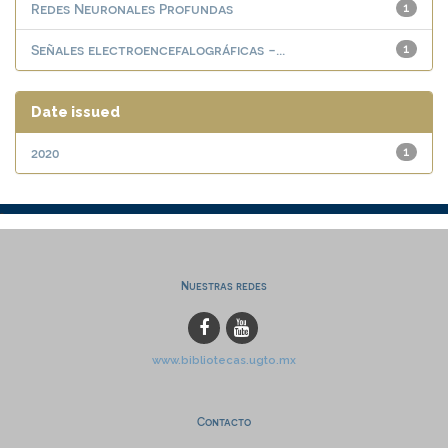
Redes Neuronales Profundas
1
Señales electroencefalográficas -...
1
Date issued
2020
1
Nuestras redes
www.bibliotecas.ugto.mx
Contacto