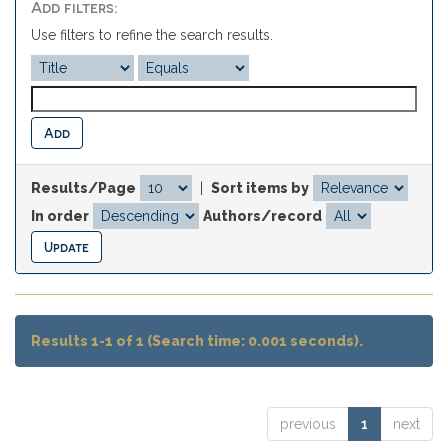
Add filters:
Use filters to refine the search results.
Results/Page
|
Sort items by
In order
Authors/record
Results 1-1 of 1 (Search time: 0.001 seconds).
previous
1
next