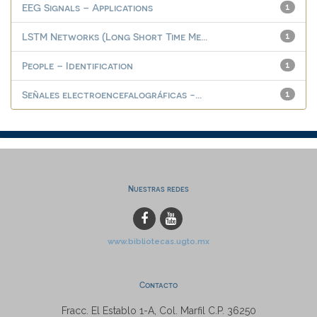
EEG Signals – Applications
1
LSTM Networks (Long Short Time Me...
1
People – Identification
1
Señales electroencefalográficas -...
1
Nuestras redes
www.bibliotecas.ugto.mx
Contacto
Fracc. El Establo 1-A, Col. Marfil C.P. 36250