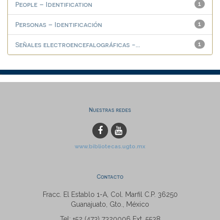
People – Identification
1
Personas – Identificación
1
Señales electroencefalográficas -...
1
Nuestras redes
www.bibliotecas.ugto.mx
Contacto
Fracc. El Establo 1-A, Col. Marfil C.P. 36250
Guanajuato, Gto., México
Tel: +52 (473) 7320006 Ext. 5538