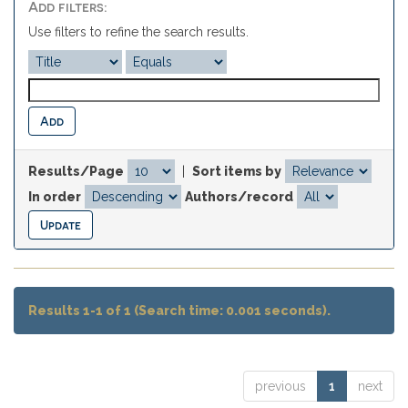
Add filters:
Use filters to refine the search results.
Results/Page
|
Sort items by
In order
Authors/record
Results 1-1 of 1 (Search time: 0.001 seconds).
previous
1
next