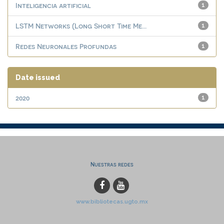
Inteligencia artificial
1
LSTM Networks (Long Short Time Me...
1
Redes Neuronales Profundas
1
Date issued
2020
1
Nuestras redes
www.bibliotecas.ugto.mx