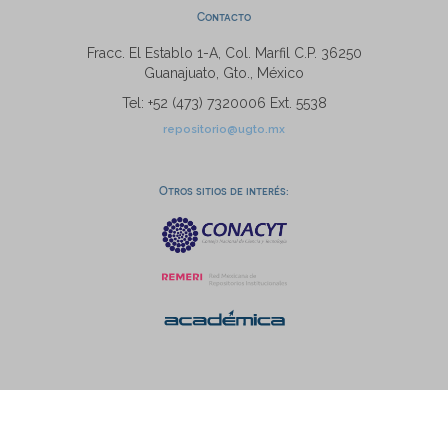
Contacto
Fracc. El Establo 1-A, Col. Marfil C.P. 36250
Guanajuato, Gto., México
Tel: +52 (473) 7320006 Ext. 5538
repositorio@ugto.mx
Otros sitios de interés: