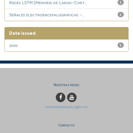
Redes LSTM (Memoria de Largo-Cort...
1
Señales electroencefalográficas -...
1
Date issued
2020
1
Nuestras redes
www.bibliotecas.ugto.mx
Contacto