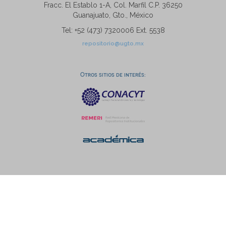
Fracc. El Establo 1-A, Col. Marfil C.P. 36250
Guanajuato, Gto., México
Tel: +52 (473) 7320006 Ext. 5538
repositorio@ugto.mx
Otros sitios de interés: