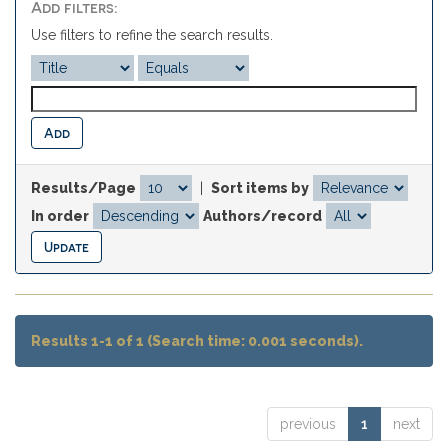
Add filters:
Use filters to refine the search results.
Results/Page
|
Sort items by
In order
Authors/record
Results 1-1 of 1 (Search time: 0.001 seconds).
previous
1
next