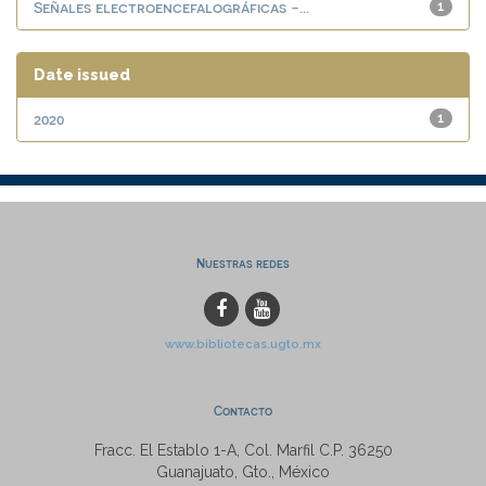
Señales electroencefalográficas -...
1
Date issued
2020
1
Nuestras redes
www.bibliotecas.ugto.mx
Contacto
Fracc. El Establo 1-A, Col. Marfil C.P. 36250
Guanajuato, Gto., México