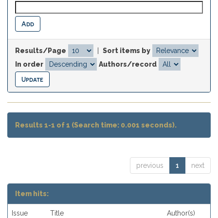
Results/Page
|
Sort items by
In order
Authors/record
Results 1-1 of 1 (Search time: 0.001 seconds).
previous
1
next
Item hits:
Issue
Title
Author(s)