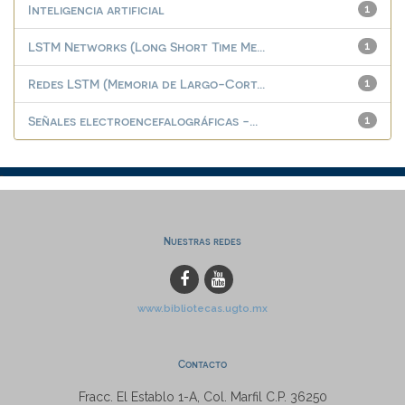
Inteligencia artificial
1
LSTM Networks (Long Short Time Me...
1
Redes LSTM (Memoria de Largo-Cort...
1
Señales electroencefalográficas -...
1
Nuestras redes
www.bibliotecas.ugto.mx
Contacto
Fracc. El Establo 1-A, Col. Marfil C.P. 36250