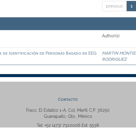
previous
1
Author(s)
a de Identificación de Personas Basado en EEG
MARTIN MONTIE
RODRIGUEZ
Contacto
Fracc. El Establo 1-A, Col. Marfil C.P. 36250
Guanajuato, Gto., México
Tel: +52 (473) 7320006 Ext. 5538
repositorio@ugto.mx