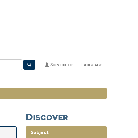
Sign on to:
Language
Discover
Subject