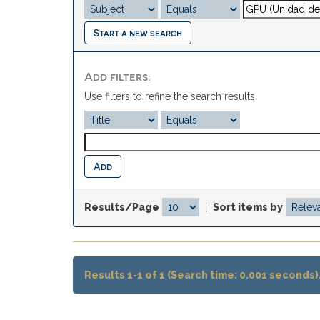
Start a new search
Add filters:
Use filters to refine the search results.
Results/Page
|
Sort items by
Results 1-1 of 1 (Search time: 0.001 seconds)