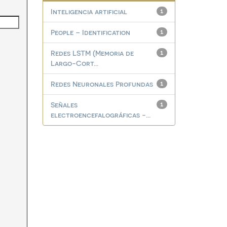
Inteligencia artificial
1
People – Identification
1
Redes LSTM (Memoria de
1
Largo-Cort...
Redes Neuronales Profundas
1
Señales
1
electroencefalográficas -...