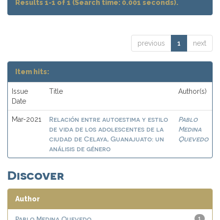
Results 1-1 of 1 (Search time: 0.001 seconds).
previous
1
next
Item hits:
Issue
Title
Author(s)
Date
Relación entre autoestima y estilo
Pablo
Mar-2021
de vida de los adolescentes de la
Medina
ciudad de Celaya, Guanajuato: un
Quevedo
análisis de género
Discover
Author
Pablo Medina Quevedo
1