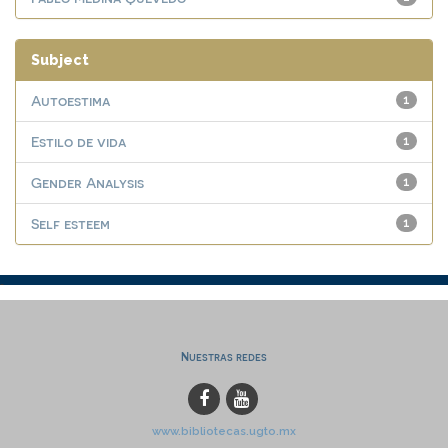
Subject
Autoestima
1
Estilo de vida
1
Gender Analysis
1
Self esteem
1
Nuestras redes
www.bibliotecas.ugto.mx