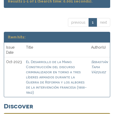
Results 1-1 of 1 (Search time: 0.001 seconds).
previous
1
next
Item hits:
Issue
Title
Author(s)
Date
El Desarrollo de la Mano.
Sebastián
Oct-2023
Construcción del discurso
Tapia
criminalizador en torno a tres
Vázquez
líderes armados durante la
Guerra de Reforma y los albores
de la intervención francesa (1858-
1862)
Discover