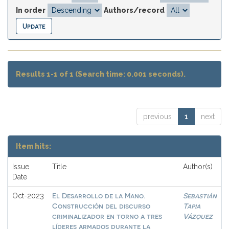
In order
Authors/record
Results 1-1 of 1 (Search time: 0.001 seconds).
previous
1
next
Item hits:
Issue
Title
Author(s)
Date
El Desarrollo de la Mano.
Sebastián
Oct-2023
Construcción del discurso
Tapia
criminalizador en torno a tres
Vázquez
líderes armados durante la