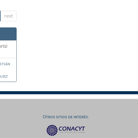
next
r(s)
stián
a
uez
Otros sitios de interés: