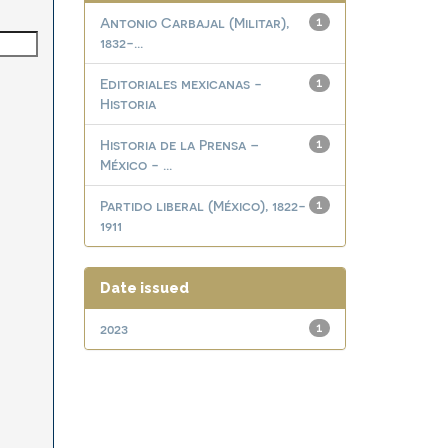
Antonio Carbajal (Militar),
1
1832-...
Editoriales mexicanas -
1
Historia
Historia de la Prensa –
1
México - ...
Partido liberal (México), 1822-
1
1911
Date issued
2023
1