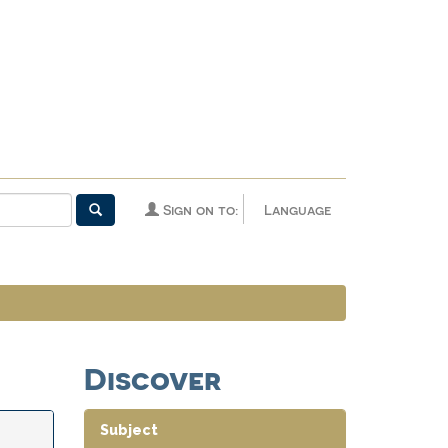
Sign on to:
Language
Discover
Subject