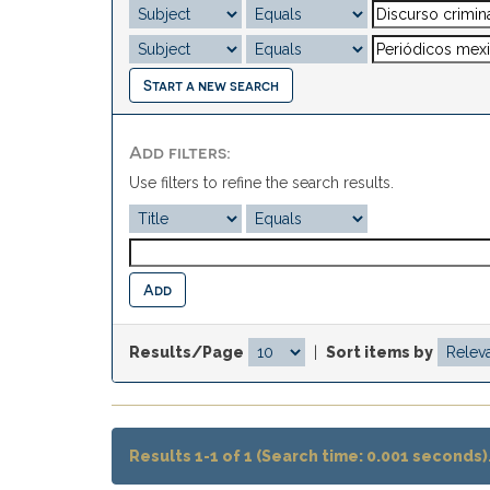
Start a new search
Add filters:
Use filters to refine the search results.
Results/Page
|
Sort items by
Results 1-1 of 1 (Search time: 0.001 seconds)