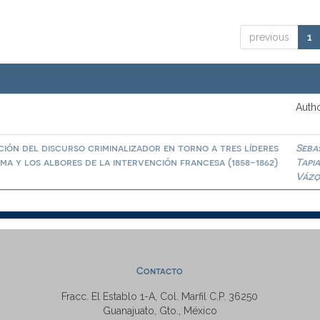
previous
1
Autho
ión del discurso criminalizador en torno a tres líderes
Seba
a y los albores de la intervención francesa (1858-1862)
Tapi
Vázq
Contacto
Fracc. El Establo 1-A, Col. Marfil C.P. 36250
Guanajuato, Gto., México