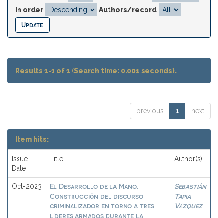
In order
Authors/record
Results 1-1 of 1 (Search time: 0.001 seconds).
previous
1
next
Item hits:
Issue
Title
Author(s)
Date
El Desarrollo de la Mano.
Sebastián
Oct-2023
Construcción del discurso
Tapia
criminalizador en torno a tres
Vázquez
líderes armados durante la