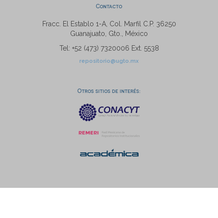
Contacto
Fracc. El Establo 1-A, Col. Marfil C.P. 36250
Guanajuato, Gto., México
Tel: +52 (473) 7320006 Ext. 5538
repositorio@ugto.mx
Otros sitios de interés: