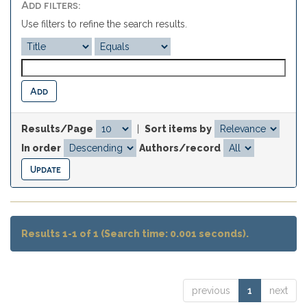
Add filters:
Use filters to refine the search results.
Results/Page
|
Sort items by
In order
Authors/record
Results 1-1 of 1 (Search time: 0.001 seconds).
previous
1
next