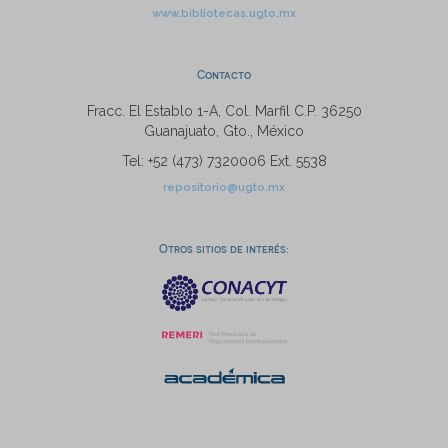
www.bibliotecas.ugto.mx
Contacto
Fracc. El Establo 1-A, Col. Marfil C.P. 36250
Guanajuato, Gto., México
Tel: +52 (473) 7320006 Ext. 5538
repositorio@ugto.mx
Otros sitios de interés: