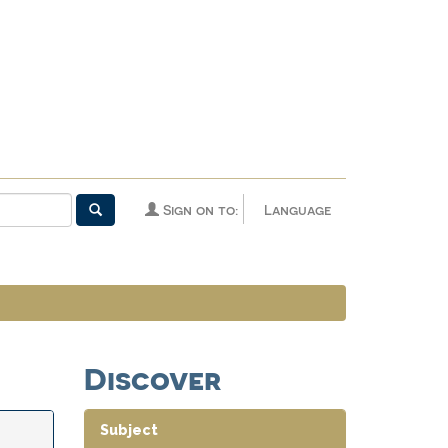
Sign on to:
Language
Discover
Subject