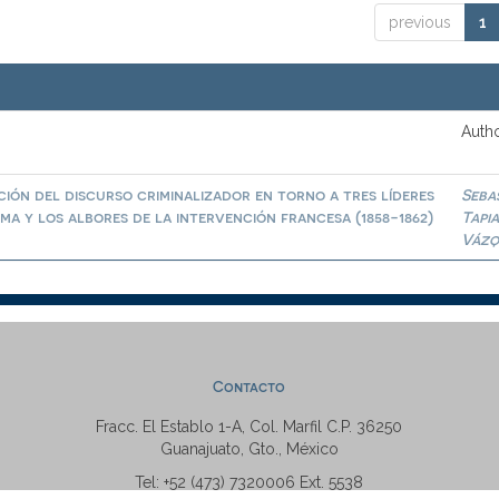
previous
1
Autho
ión del discurso criminalizador en torno a tres líderes
Seba
a y los albores de la intervención francesa (1858-1862)
Tapi
Vázq
Contacto
Fracc. El Establo 1-A, Col. Marfil C.P. 36250
Guanajuato, Gto., México
Tel: +52 (473) 7320006 Ext. 5538