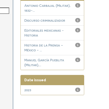
Antonio Carbajal (Militar),
1
1832-...
Discurso criminalizador
1
Editoriales mexicanas -
1
Historia
Historia de la Prensa –
1
México - ...
Manuel García Pueblita
1
(Militar),...
Date issued
2023
1