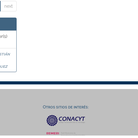
next
r(s)
stián
a
uez
Otros sitios de interés: