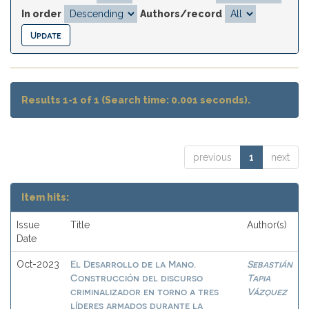
In order
Authors/record
Results 1-1 of 1 (Search time: 0.001 seconds).
previous
1
next
Item hits:
Issue
Title
Author(s)
Date
El Desarrollo de la Mano.
Sebastián
Oct-2023
Construcción del discurso
Tapia
criminalizador en torno a tres
Vázquez
líderes armados durante la