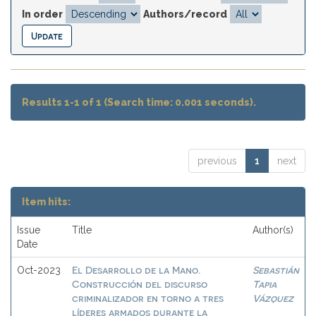
In order
Authors/record
Results 1-1 of 1 (Search time: 0.001 seconds).
previous
1
next
Item hits:
Issue
Title
Author(s)
Date
El Desarrollo de la Mano.
Sebastián
Oct-2023
Construcción del discurso
Tapia
criminalizador en torno a tres
Vázquez
líderes armados durante la