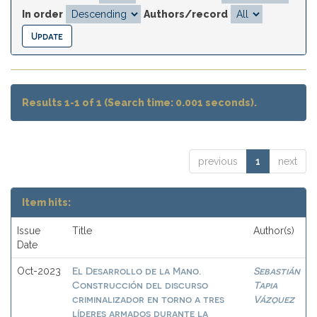
In order
Authors/record
Results 1-1 of 1 (Search time: 0.001 seconds).
previous
1
next
Item hits:
Issue
Title
Author(s)
Date
El Desarrollo de la Mano.
Sebastián
Oct-2023
Construcción del discurso
Tapia
criminalizador en torno a tres
Vázquez
líderes armados durante la