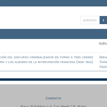
.
previous
1
Autho
ión del discurso criminalizador en torno a tres líderes
Seba
a y los albores de la intervención francesa (1858-1862)
Tapi
Vázq
Contacto
Fracc. El Establo 1-A, Col. Marfil C.P. 36250