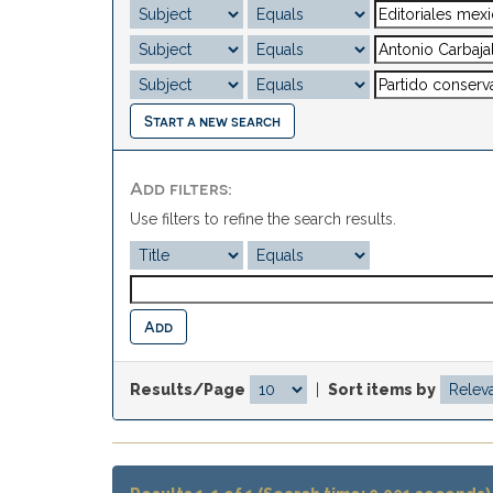
Start a new search
Add filters:
Use filters to refine the search results.
Results/Page
|
Sort items by