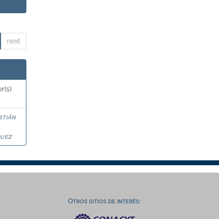
next
r(s)
stián
a
uez
Otros sitios de interés: