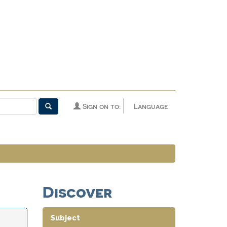
Sign on to:
Language
Discover
Subject