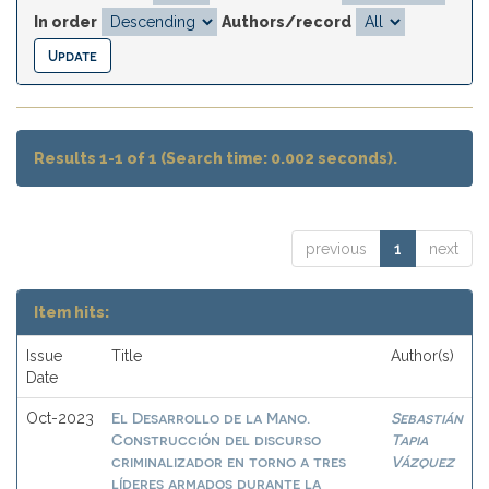
In order
Authors/record
Results 1-1 of 1 (Search time: 0.002 seconds).
previous
1
next
Item hits:
Issue
Title
Author(s)
Date
El Desarrollo de la Mano.
Sebastián
Oct-2023
Construcción del discurso
Tapia
criminalizador en torno a tres
Vázquez
líderes armados durante la