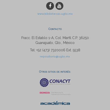
www.bibliotecas.ugto.mx
Contacto
Fracc. El Establo 1-A, Col. Marfil C.P. 36250
Guanajuato, Gto., México
Tel: +52 (473) 7320006 Ext. 5538
repositorio@ugto.mx
Otros sitios de interés: