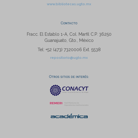
www.bibliotecas.ugto.mx
Contacto
Fracc. El Establo 1-A, Col. Marfil C.P. 36250
Guanajuato, Gto., México
Tel: +52 (473) 7320006 Ext. 5538
repositorio@ugto.mx
Otros sitios de interés: