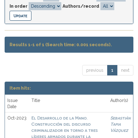
In order
Authors/record
Results 1-1 of 1 (Search time: 0.001 seconds).
previous
1
next
Item hits:
Issue
Title
Author(s)
Date
El Desarrollo de la Mano.
Sebastián
Oct-2023
Construcción del discurso
Tapia
criminalizador en torno a tres
Vázquez
líderes armados durante la