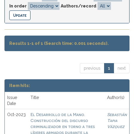
In order
Authors/record
Results 1-1 of 1 (Search time: 0.001 seconds).
previous
1
next
Item hits:
Issue
Title
Author(s)
Date
El Desarrollo de la Mano.
Sebastián
Oct-2023
Construcción del discurso
Tapia
criminalizador en torno a tres
Vázquez
líderes armados durante la