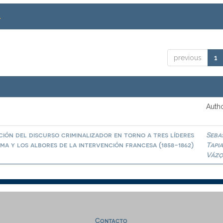
.
previous
1
Autho
ión del discurso criminalizador en torno a tres líderes
Seba
a y los albores de la intervención francesa (1858-1862)
Tapi
Vázq
Contacto