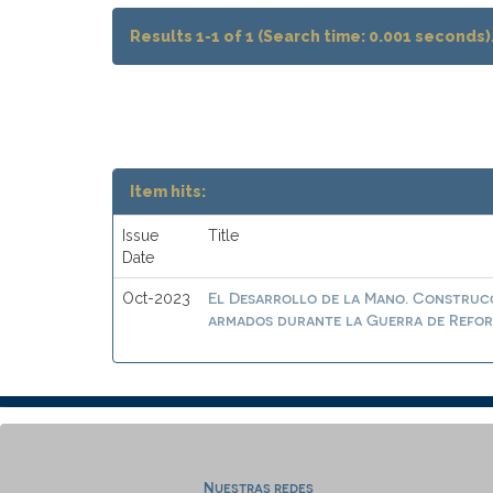
Results 1-1 of 1 (Search time: 0.001 seconds)
Item hits:
Issue
Title
Date
El Desarrollo de la Mano. Construcc
Oct-2023
armados durante la Guerra de Reform
Nuestras redes