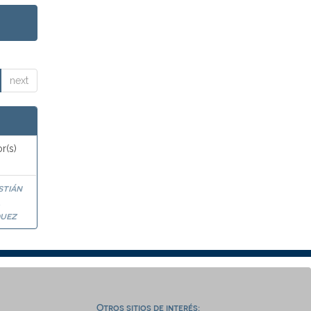
next
r(s)
stián
a
uez
Otros sitios de interés: