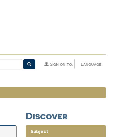
Sign on to:
Language
Discover
Subject