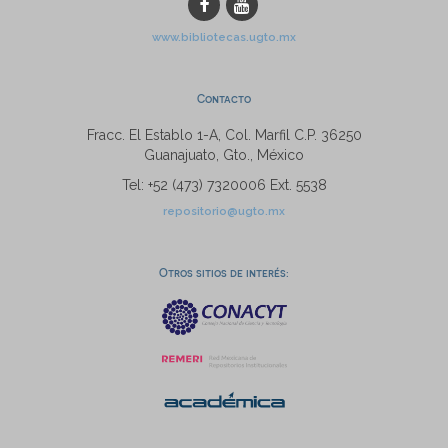
www.bibliotecas.ugto.mx
Contacto
Fracc. El Establo 1-A, Col. Marfil C.P. 36250
Guanajuato, Gto., México
Tel: +52 (473) 7320006 Ext. 5538
repositorio@ugto.mx
Otros sitios de interés: