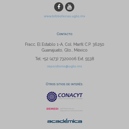
www.bibliotecas.ugto.mx
Contacto
Fracc. El Establo 1-A, Col. Marfil C.P. 36250
Guanajuato, Gto., México
Tel: +52 (473) 7320006 Ext. 5538
repositorio@ugto.mx
Otros sitios de interés: