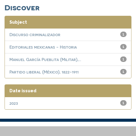
Discover
Subject
Discurso criminalizador
1
Editoriales mexicanas - Historia
1
Manuel García Pueblita (Militar),...
1
Partido liberal (México), 1822-1911
1
Date issued
2023
1