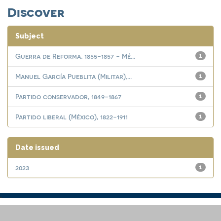
Discover
Subject
Guerra de Reforma, 1855-1857 - Mé...
1
Manuel García Pueblita (Militar),...
1
Partido conservador, 1849-1867
1
Partido liberal (México), 1822-1911
1
Date issued
2023
1