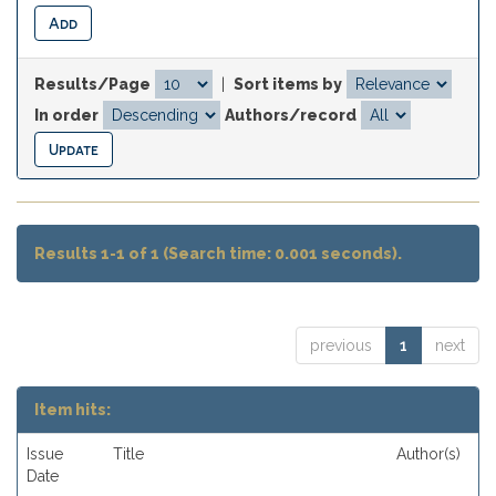
Results/Page
|
Sort items by
In order
Authors/record
Results 1-1 of 1 (Search time: 0.001 seconds).
previous
1
next
Item hits:
Issue
Title
Author(s)
Date