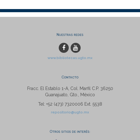
Nuestras redes
www.bibliotecas.ugto.mx
Contacto
Fracc. El Establo 1-A, Col. Marfil C.P. 36250
Guanajuato, Gto., México
Tel: +52 (473) 7320006 Ext. 5538
repositorio@ugto.mx
Otros sitios de interés: