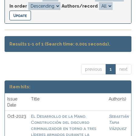
In order
Authors/record
Results 1-1 of 1 (Search time: 0.001 seconds).
previous
1
next
Item hits:
Issue
Title
Author(s)
Date
El Desarrollo de la Mano.
Sebastián
Oct-2023
Construcción del discurso
Tapia
criminalizador en torno a tres
Vázquez
líderes armados durante la